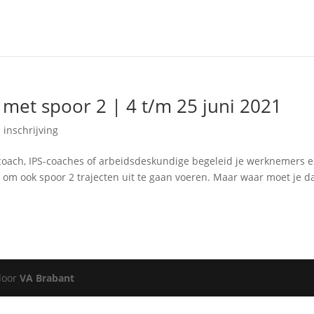
 met spoor 2 | 4 t/m 25 juni 2021
 inschrijving
bcoach, IPS-coaches of arbeidsdeskundige begeleid je werknemers 
d om ook spoor 2 trajecten uit te gaan voeren. Maar waar moet je d
door
VA Brabant