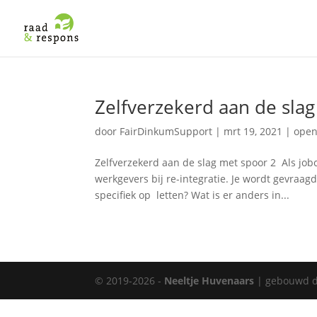
Zelfverzekerd aan de slag
door
FairDinkumSupport
|
mrt 19, 2021
|
open
Zelfverzekerd aan de slag met spoor 2 Als jo
werkgevers bij re-integratie. Je wordt gevraag
specifiek op letten? Wat is er anders in...
© 2019-2026 -
Neeltje Huvenaars
| gebouwd 